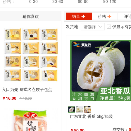
价格：
0-30
30-60
60-90
90-120
猜你喜欢
销量
价格
评
发货地
仅显示有
请选择
入口为先 粤式名点饺子包点
￥16.00
￥18.00
广东亚北 香瓜 5kg/箱装
成交数：
5
￥50.00