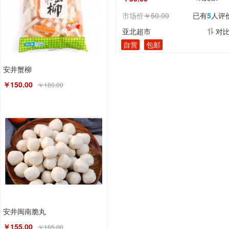
市场价
￥50.00
已有
5
人评
亚北超市
对
自营
包邮
安井蟹柳
￥150.00
￥180.00
安井闽南脆丸
￥155.00
￥165.00