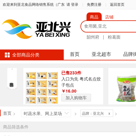
欢迎来到亚北食品网络销售系统（广东
请 登录
|
免费注册
|
返回首页
商品
店铺
韶州府
|
粉葛面
首页
亚北超市
品牌
全部商品分类
已售233件
入口为先 粤式名点饺
子包点
￥16.00
加入购物车
首页
>
时蔬水果、网上菜场
>
>
品牌：亚北兴
x
商品筛选条件