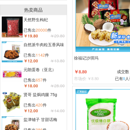
热卖商品
天然野生枸杞
已售出
20000
件
￥19.80
￥29.80
自然派牛肉粒五香风味
已售出
1142
件
徐福记沙琪玛
￥12.00
￥13.80
元朗蛋卷（亚北）
￥8.80
成交数
市场价:￥8.80
已有
0
人
已售出
657
件
￥18.00
￥28.00
贤哥 盐焗鸡腿 75g
已售出
420
件
￥12.00
￥14.00
盐津铺子 甘甜话梅
已售出
386
件