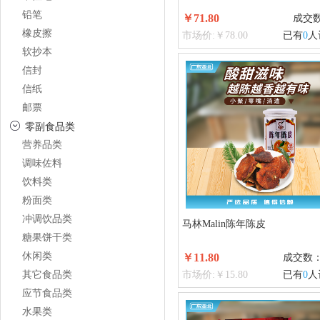
铅笔
￥71.80
成交
橡皮擦
市场价:￥78.00
已有
0
人
软抄本
信封
信纸
邮票
零副食品类
营养品类
调味佐料
饮料类
粉面类
冲调饮品类
马林Malin陈年陈皮
糖果饼干类
休闲类
￥11.80
成交数
其它食品类
市场价:￥15.80
已有
0
人
应节食品类
水果类