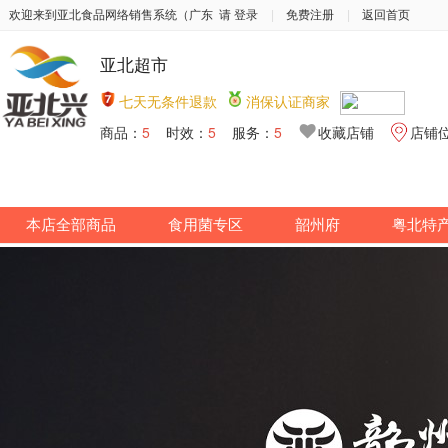
欢迎来到亚北食品网络销售系统（广东
请 登录
|
免费注册
|
返回首页
亚北超市
七天无条件退款
消保认证商家
商品：
5
时效：
5
服务：
5
收藏店铺
店铺
本店全部商品
食用菌专区
韶州府
粤北特