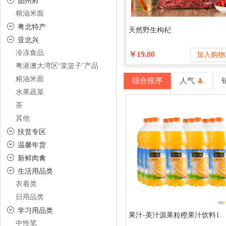
韶州府
粮油米面
粤北特产
天然野生枸杞
亚北兴
冷冻食品
￥19.80
加入购物
粤港澳大湾区“菜篮子”产品
粮油米面
综合排序
人气
水果蔬菜
茶
其他
扶贫专区
温馨年货
新鲜肉禽
生活用品类
衣着类
日用品类
学习用品类
果汁-美汁源果粒橙果汁饮料1.
中性笔