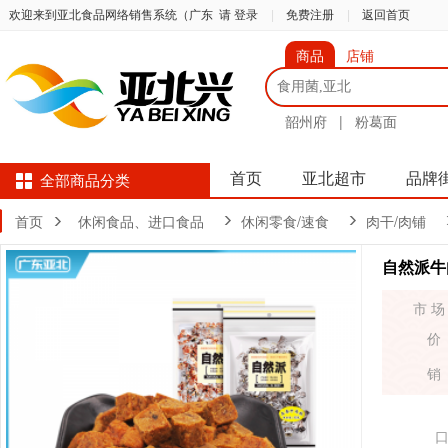
欢迎来到亚北食品网络销售系统（广东
请 登录
|
免费注册
|
返回首页
商品
店铺
韶州府
|
粉葛面
首页
亚北超市
品牌
全部商品分类
首页
休闲食品、进口食品
休闲零食/速食
肉干/肉铺
自然派牛
市 场
价
销