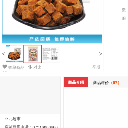
数
服
<
>
举报
对比
收藏商品
商品介绍
商品评价
（57）
亚北超市
店铺联系电话：07516888666